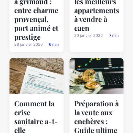
à grimaud :
les meilleurs
entre charme
appartements
provençal,
à vendre à
port animé et
caen
prestige
20 janvier 2026
7 min
28 janvier 2026
6 min
Comment la
Préparation à
crise
la vente aux
sanitaire a-t-
enchères :
elle
Guide ultime